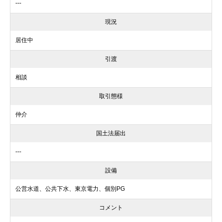
---
現況
居住中
引渡
相談
取引態様
仲介
国土法届出
---
設備
公営水道、公共下水、東京電力、個別PG
コメント