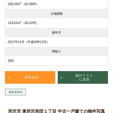
2
208.25m
（62.99坪）
土地面積
2
133.62m
（40.42坪）
築年月
2017年12月（平成29年12月）
間取り
3DK
検討リスト
資料請求
に追加
新耐震基準
所沢市 東所沢和田１丁目 中古一戸建ての物件写真