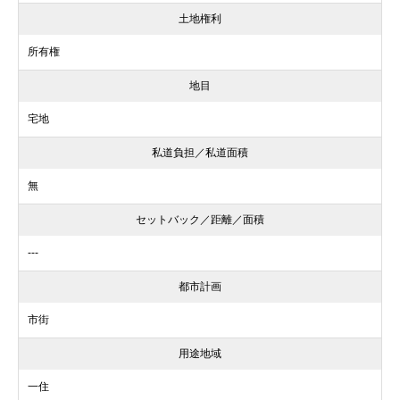
土地権利
所有権
地目
宅地
私道負担／私道面積
無
セットバック／距離／面積
---
都市計画
市街
用途地域
一住