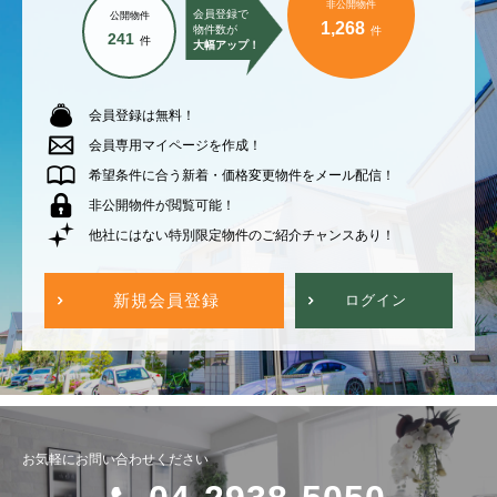
非公開物件
会員登録で
公開物件
1,268
物件数が
件
241
件
大幅アップ！
会員登録は無料！
会員専用マイページを作成！
希望条件に合う新着・価格変更物件をメール配信！
非公開物件が閲覧可能！
他社にはない特別限定物件のご紹介チャンスあり！
新規会員登録
ログイン
お気軽にお問い合わせください