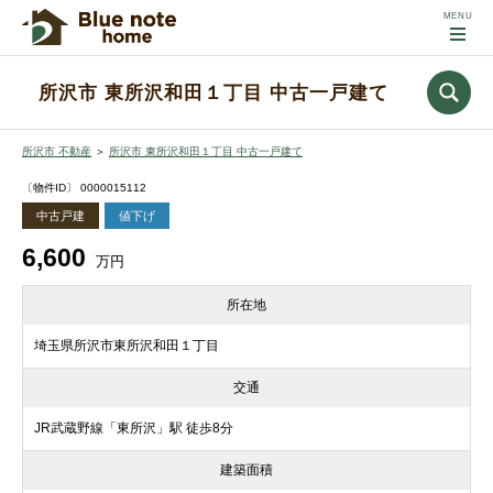
所沢市 東所沢和田１丁目 中古一戸建て
所沢市 不動産
＞
所沢市 東所沢和田１丁目 中古一戸建て
〔物件ID〕 0000015112
中古戸建
値下げ
6,600
万円
所在地
埼玉県所沢市東所沢和田１丁目
交通
JR武蔵野線「東所沢」駅 徒歩8分
建築面積