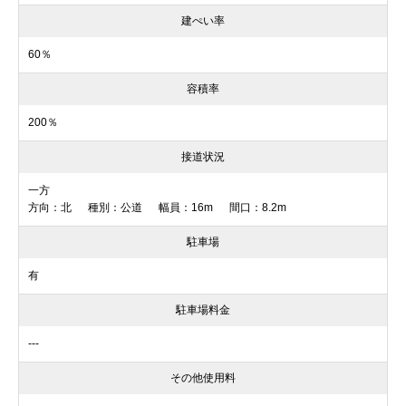
建ぺい率
60％
容積率
200％
接道状況
一方
方向：北 種別：公道 幅員：16m 間口：8.2m
駐車場
有
駐車場料金
---
その他使用料