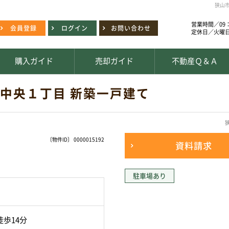
狭山
営業時間／09：
会員登録
ログイン
お問い合わせ
定休日／火曜
購入ガイド
売却ガイド
不動産Ｑ＆Ａ
 中央１丁目 新築一戸建て
〔物件ID〕 0000015192
資料請求
駐車場あり
歩14分