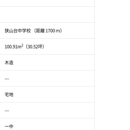
狭山台中学校 （距離 1700 ｍ）
2
100.91m
（30.52坪）
木造
---
宅地
---
一中