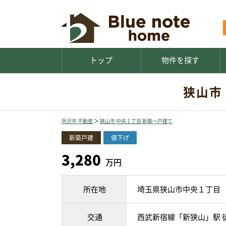
トップ
物件を探す
狭山市
所沢市 不動産
＞
狭山市 中央１丁目 新築一戸建て
新築戸建
値下げ
3,280
万円
所在地
埼玉県狭山市中央１丁目
交通
西武新宿線「新狭山」駅 徒