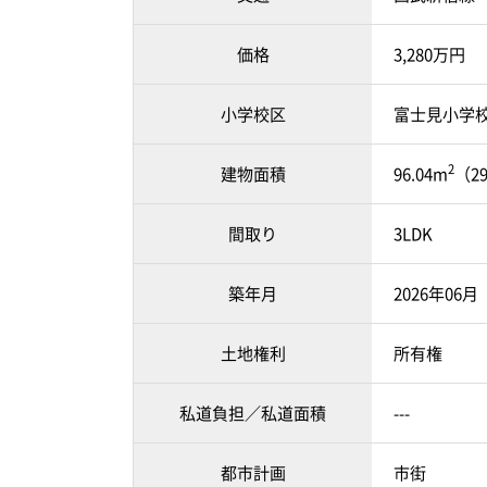
価格
3,280万円
小学校区
富士見小学校 
2
建物面積
96.04m
（2
間取り
3LDK
築年月
2026年06
土地権利
所有権
私道負担／私道面積
---
都市計画
市街