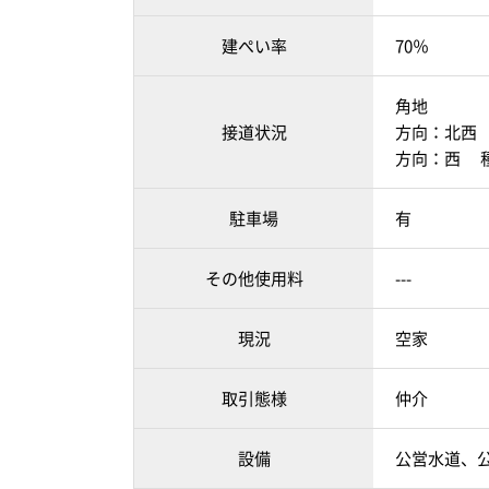
建ぺい率
70％
角地
接道状況
方向：北西 
方向：西 種
駐車場
有
その他使用料
---
現況
空家
取引態様
仲介
設備
公営水道、