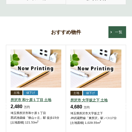
おすすめ物件
一覧
土地
値下げ
土地
値下げ
所沢市 和ケ原１丁目 土地
所沢市 大字坂之下 土地
2,480
4,680
万円
万円
埼玉県所沢市和ケ原１丁目
埼玉県所沢市大字坂之下
西武池袋線「狭山ヶ丘」駅 徒歩15分
JR武蔵野線「東所沢」駅 バス17分
2
2
[土地面積] 121.53m
[土地面積] 1,029.55m