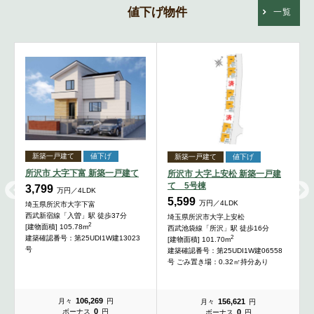
値下げ物件
一覧
新築一戸建て
値下げ
新築一戸建て
値下げ
所沢市 大字下富 新築一戸建て
所沢市 大字上安松 新築一戸建
て 5号棟
3,799
万円／4LDK
5,599
万円／4LDK
埼玉県所沢市大字下富
西武新宿線「入曽」駅 徒歩37分
埼玉県所沢市大字上安松
2
[建物面積] 105.78m
西武池袋線「所沢」駅 徒歩16分
2
建築確認番号：第25UDI1W建13023
[建物面積] 101.70m
号
ー
建築確認番号：第25UDI1W建06558
号 ごみ置き場：0.32㎡持分あり
106,269
156,621
月々
円
月々
円
0
0
ボーナス
円
ボーナス
円