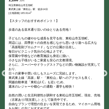
万円
埼玉県東松山市五領町
東武東上線「東松山」駅 徒歩14分
2
[土地面積] 165.61m
【スタッフのおすすめポイント！】
歩道のある並木通り沿いのゆとりある売地！
子どもたちの健やかな成長を見守る街、東松山市五領町。
周辺には、四季折々の自然を感じながら思いきり遊べる広大な
「高坂彫刻プロムナード」などの公園が点在し、
毎日がピクニック気分の心地よさです。
保育園や学校などの教育施設も身近に揃い、
小さなお子様がいるご家庭も安心の文教環境。
さらに、スーパーやドラッグストアなどの買い物施設が充実して
おり、
日々の家事や買い出しもスムーズに完結します。
東武東上線「高坂」駅・「東松山」駅へのアクセスも良く、
関越自動車道「東松山I.C」も近いため、
週末のレジャーや都心への通勤・通学も軽快！
自然の潤いと生活利便性が調和する東松山市五領町。現在、売地
（古家あり/現況渡し）として販売中です。
自由なプランで理想の住まいを実現できるため、マイホーム用地
をお探しの方におすすめです。