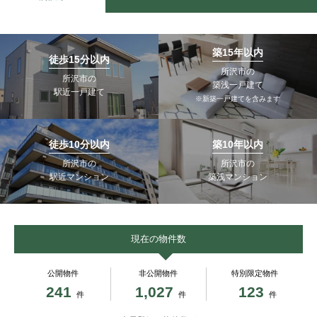
築15年以内
徒歩15分以内
所沢市の
所沢市の
築浅一戸建て
駅近一戸建て
※新築一戸建てを含みます
徒歩10分以内
築10年以内
所沢市の
所沢市の
駅近マンション
築浅マンション
現在の物件数
公開物件
非公開物件
特別限定物件
241
1,027
123
件
件
件