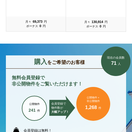
69,373
130,914
月々
円
月々
円
0
0
ボーナス
円
ボーナス
円
現在の会員数
購入
をご希望のお客様
71
人
無料会員登録で
非公開物件をご覧いただけます！
公開物件＋
非公開物件
会員登録で
公開物件
1,268
物件数が
件
241
件
大幅アップ！
会員登録は無料！