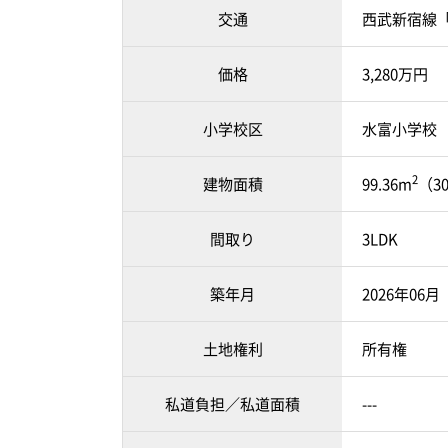
交通
西武新宿線「
価格
3,280万円
小学校区
水富小学校 （
2
建物面積
99.36m
（3
間取り
3LDK
築年月
2026年06
土地権利
所有権
私道負担／私道面積
---