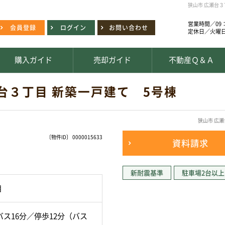
狭山市 広瀬台
営業時間／09：
会員登録
ログイン
お問い合わせ
定休日／火曜
購入ガイド
売却ガイド
不動産Ｑ＆Ａ
台３丁目 新築一戸建て 5号棟
狭山市 広
〔物件ID〕 0000015633
資料請求
新耐震基準
駐車場2台以上
目
ス16分／停歩12分（バス