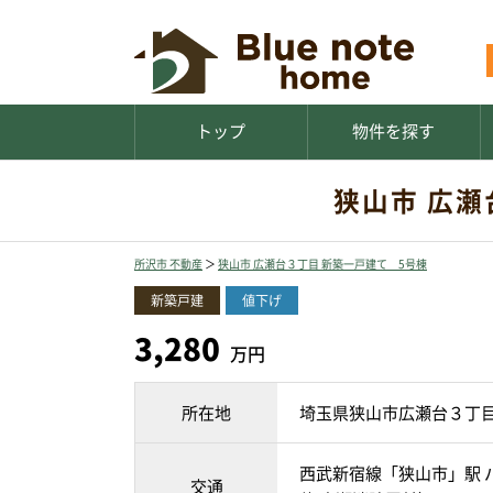
トップ
物件を探す
狭山市 広瀬
所沢市 不動産
＞
狭山市 広瀬台３丁目 新築一戸建て 5号棟
新築戸建
値下げ
3,280
万円
所在地
埼玉県狭山市広瀬台３丁
西武新宿線「狭山市」駅 バ
交通