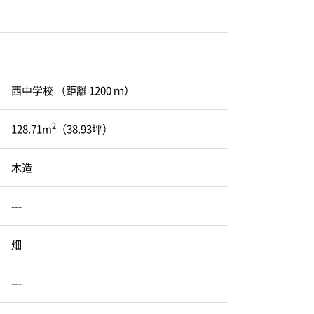
西中学校 （距離 1200 ｍ）
2
128.71m
（38.93坪）
木造
---
畑
---