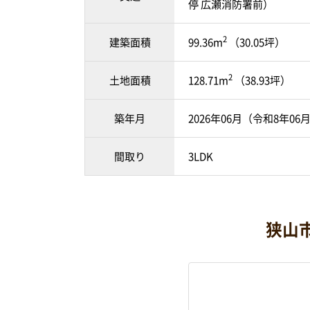
停 広瀬消防署前）
2
建築面積
99.36m
（30.05坪）
2
土地面積
128.71m
（38.93坪）
築年月
2026年06月（令和8年06
間取り
3LDK
狭山