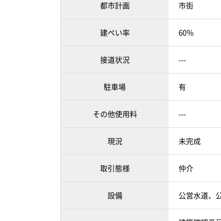
都市計画
市街
建ぺい率
60％
接道状況
---
駐車場
有
その他使用料
---
現況
未完成
取引態様
仲介
設備
公営水道、