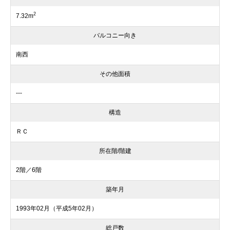
2
7.32m
バルコニー向き
南西
その他面積
---
構造
ＲＣ
所在階/階建
2階／6階
築年月
1993年02月（平成5年02月）
総戸数