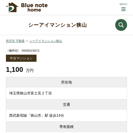
シーアイマンション狭山
所沢市 不動産
＞
シーアイマンション狭山
〔物件ID〕 0000015672
中古マンション
1,100
万円
所在地
埼玉県狭山市富士見２丁目
交通
西武新宿線「狭山市」駅 徒歩14分
専有面積