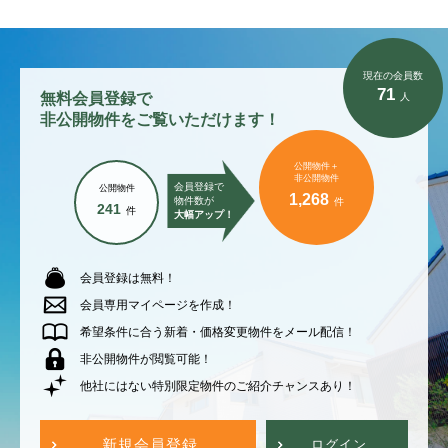
現在の会員数
71
無料会員登録で
人
非公開物件をご覧いただけます！
公開物件＋
非公開物件
会員登録で
公開物件
1,268
物件数が
件
241
件
大幅アップ！
会員登録は無料！
会員専用マイページを作成！
希望条件に合う新着・価格変更物件をメール配信！
非公開物件が閲覧可能！
他社にはない特別限定物件のご紹介チャンスあり！
新規会員登録
ログイン