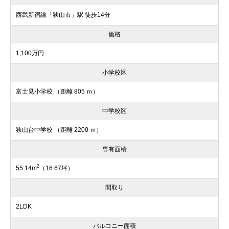
西武新宿線「狭山市」駅 徒歩14分
価格
1,100万円
小学校区
富士見小学校 （距離 805 ｍ）
中学校区
狭山台中学校 （距離 2200 ｍ）
専有面積
2
55.14m
（16.67坪）
間取り
2LDK
バルコニー面積