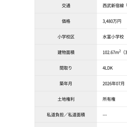
交通
西武新宿線「
価格
3,480万円
小学校区
水富小学校 （
2
建物面積
102.67m
（3
間取り
4LDK
築年月
2026年07
土地権利
所有権
私道負担／私道面積
---