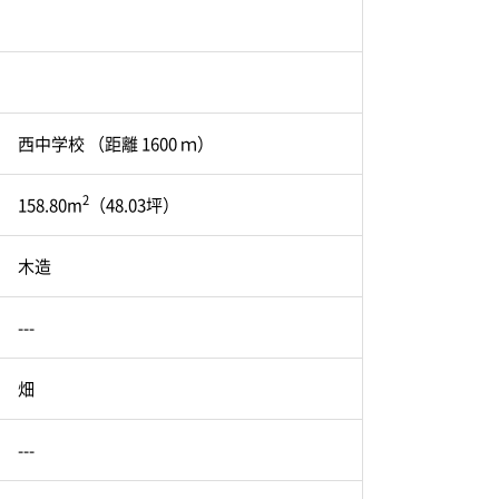
西中学校 （距離 1600 ｍ）
2
158.80m
（48.03坪）
木造
---
畑
---