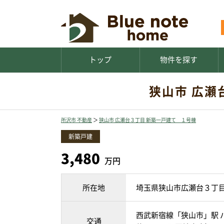
トップ
物件を探す
狭山市 広瀬
所沢市 不動産
＞
狭山市 広瀬台３丁目 新築一戸建て １号棟
新築戸建
3,480
万円
所在地
埼玉県狭山市広瀬台３丁
西武新宿線「狭山市」駅 バ
交通