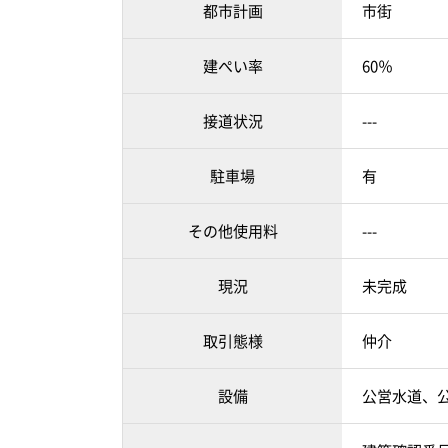
都市計画
市街
建ぺい率
60％
接道状況
---
駐車場
有
その他使用料
---
現況
未完成
取引態様
仲介
設備
公営水道、