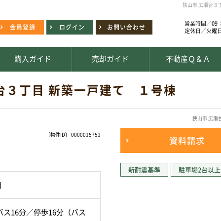
狭山市 広瀬台３
営業時間／09：
会員登録
ログイン
お問い合わせ
定休日／火曜
購入ガイド
売却ガイド
不動産Ｑ＆Ａ
台３丁目 新築一戸建て １号棟
狭山市 広瀬
〔物件ID〕 0000015751
資料請求
新耐震基準
駐車場2台以上
目
ス16分／停歩16分（バス