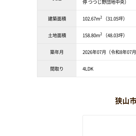
停 つつじ野団地中央）
2
建築面積
102.67m
（31.05坪）
2
土地面積
158.80m
（48.03坪）
築年月
2026年07月（令和8年07
間取り
4LDK
狭山市